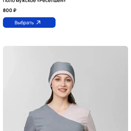
Поло мужское «Ресепшен»
800
₽
Выбрать