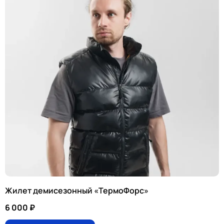
Жилет демисезонный «ТермоФорс»
6 000
₽