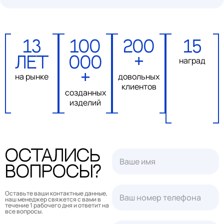
13
100
200
15
лет
000
+
наград
на рынке
+
довольных
клиентов
созданных
изделий
Остались
вопросы?
Оставьте ваши контактные данные,
наш менеджер свяжется с вами в
течение 1 рабочего дня и ответит на
все вопросы.