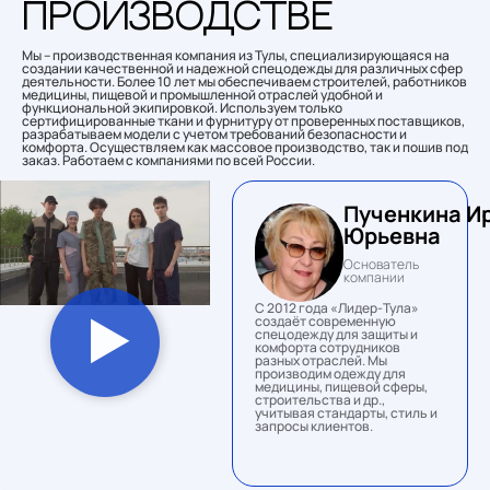
производстве
Мы – производственная компания из Тулы, специализирующаяся на
создании качественной и надежной спецодежды для различных сфер
деятельности. Более 10 лет мы обеспечиваем строителей, работников
медицины, пищевой и промышленной отраслей удобной и
функциональной экипировкой. Используем только
сертифицированные ткани и фурнитуру от проверенных поставщиков,
разрабатываем модели с учетом требований безопасности и
комфорта. Осуществляем как массовое производство, так и пошив под
заказ. Работаем с компаниями по всей России.
Пученкина И
Юрьевна
Основатель
компании
С 2012 года «Лидер-Тула»
создаёт современную
спецодежду для защиты и
комфорта сотрудников
разных отраслей. Мы
производим одежду для
медицины, пищевой сферы,
строительства и др.,
учитывая стандарты, стиль и
запросы клиентов.