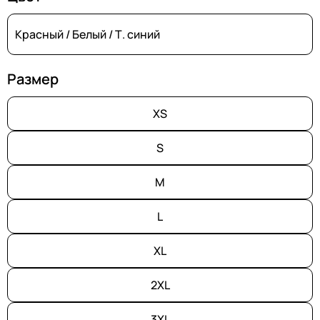
Красный / Белый / Т. синий
Размер
XS
S
M
L
XL
2XL
3XL