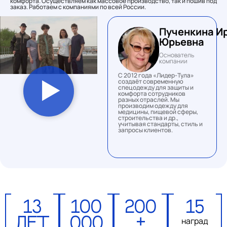
комфорта. Осуществляем как массовое производство, так и пошив под
заказ. Работаем с компаниями по всей России.
Пученкина И
Юрьевна
Основатель
компании
С 2012 года «Лидер-Тула»
создаёт современную
спецодежду для защиты и
комфорта сотрудников
разных отраслей. Мы
производим одежду для
медицины, пищевой сферы,
строительства и др.,
учитывая стандарты, стиль и
запросы клиентов.
13
100
200
15
лет
000
+
наград