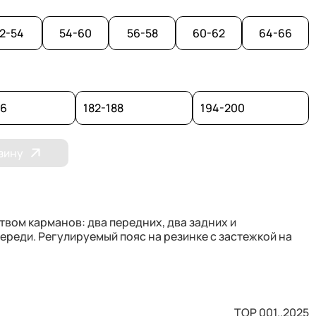
2-54
54-60
56-58
60-62
64-66
76
182-188
194-200
зину
твом карманов: два передних, два задних и
реди. Регулируемый пояс на резинке с застежкой на
ТОР 001..2025