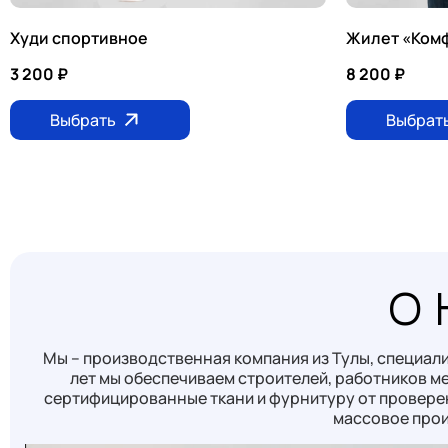
Худи спортивное
Жилет «Ком
3 200
₽
8 200
₽
Выбрать
Выбрат
О 
Мы – производственная компания из Тулы, специал
лет мы обеспечиваем строителей, работников 
сертифицированные ткани и фурнитуру от провере
массовое произ