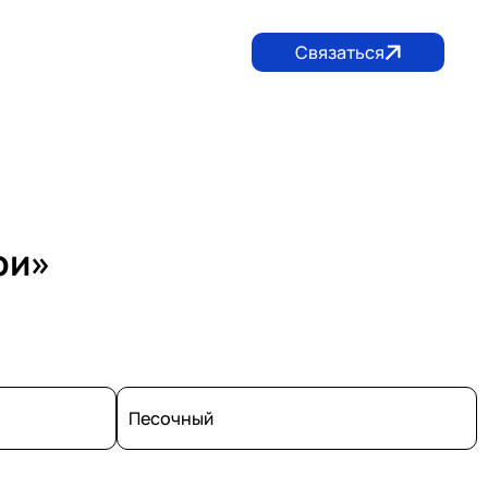
Связаться
05) 117-66-88
+7 (906) 630-42-62
lidertula@mail.ru
ри»
Песочный