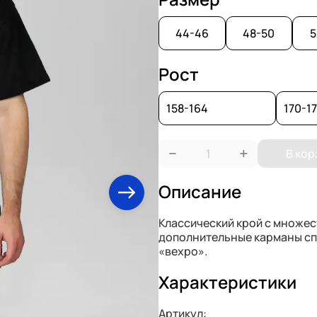
44-46
48-50
5
Рост
158-164
170-1
−
+
В кор
Описание
Классический крой с множес
дополнительные карманы спе
«вехро».
Характеристики
Артикул: