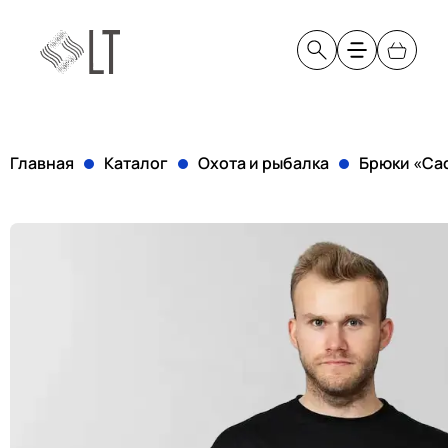
Категории
Услуги
Рабочая одежда
Нанесение логотипов
Главная
Каталог
Охота и рыбалка
Брюки «Са
Профессиональная одежда
Вышивка логотипа
Спорт и отдых
Термотрансфер
Адаптивная одежда
Шелкография
Охота и рыбалка
Разработка конструкц