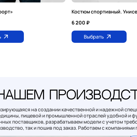
форт»
Костюм спортивный. Унис
6 200
₽
ь
Выбрать
нашем производс
изирующаяся на создании качественной и надежной спец
медицины, пищевой и промышленной отраслей удобной и ф
нных поставщиков, разрабатываем модели с учетом требо
водство, так и пошив под заказ. Работаем с компаниями 