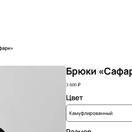
+7 (910) 619-04-24
+7 (9
Портфолио
О компании
Новости
Контакты
фари»
Брюки «Сафа
ий и лекал
3 600
₽
Цвет
Камуфлированный
Размер