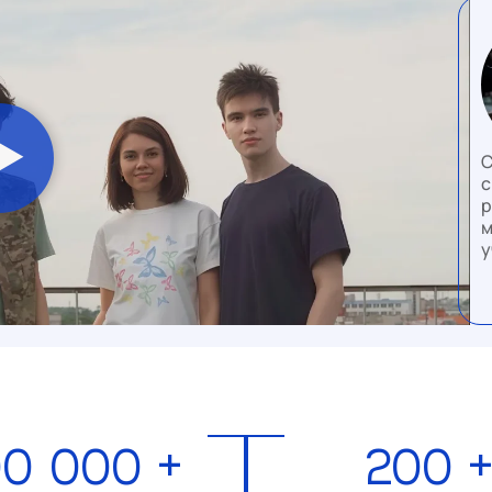
С
с
р
м
у
0 000 +
200 +