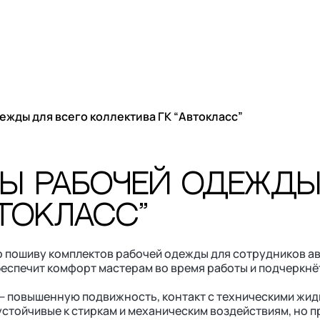
+7 (910) 619-04-24
+7 (9
Портфолио
О компании
Новости
Контакты
жды для всего коллектива ГК “Автокласс”
ий и лекал
ы рабочей одежды
втокласс”
 пошиву комплектов рабочей одежды для сотрудников ав
еспечит комфорт мастерам во время работы и подчеркнё
— повышенную подвижность, контакт с техническими жид
стойчивые к стиркам и механическим воздействиям, но пр