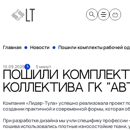
Категории
Услуги
Рабочая одежда
Нанесение логотипов
Главная
Новости
Пошили комплекты рабочей оде
Профессиональная одежда
Вышивка логотипа
Спорт и отдых
Термотрансфер
Адаптивная одежда
Шелкография
10.09.2025
5 минут
Охота и рыбалка
Разработка конструкц
Пошили комплект
коллектива ГК “А
Компания «Лидер-Тула» успешно реализовала проект по
создании практичной и современной формы, которая об
При разработке дизайна мы учли специфику профессии 
пошива использовались плотные износостойкие ткани, у