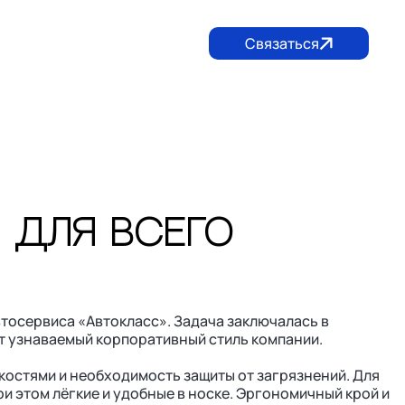
Связаться
05) 117-66-88
+7 (906) 630-42-62
lidertula@mail.ru
 для всего
тосервиса «Автокласс». Задача заключалась в
т узнаваемый корпоративный стиль компании.
костями и необходимость защиты от загрязнений. Для
и этом лёгкие и удобные в носке. Эргономичный крой и