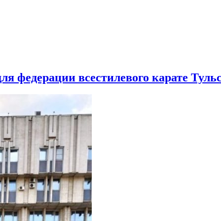
+7 (910) 619-04-24
+7 (9
Портфолио
О компании
Новости
Контакты
я федерации всестилевого карате Тульс
ий и лекал