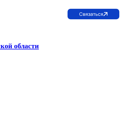
Связаться
05) 117-66-88
+7 (906) 630-42-62
lidertula@mail.ru
кой области